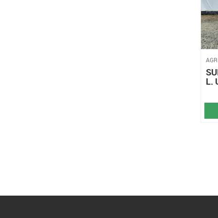
AGR
SU
L.