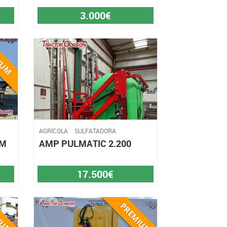
3.000€
AGRÍCOLA
SULFATADORA
AM
AMP PULMATIC 2.200
17.500€