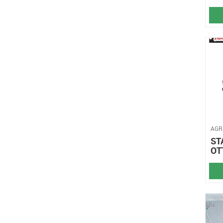
AGR
ST
OT