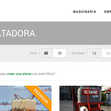
MAQUINARIA
EM
ATADORA
12
24
VISTA
MOSTRAR
seas
crear una alerta
con este filtro?