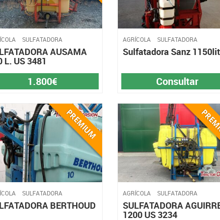
ÍCOLA
SULFATADORA
AGRÍCOLA
SULFATADORA
LFATADORA AUSAMA
Sulfatadora Sanz 1150li
0 L. US 3481
1.800€
Consultar
ÍCOLA
SULFATADORA
AGRÍCOLA
SULFATADORA
LFATADORA BERTHOUD
SULFATADORA AGUIRR
1200 US 3234