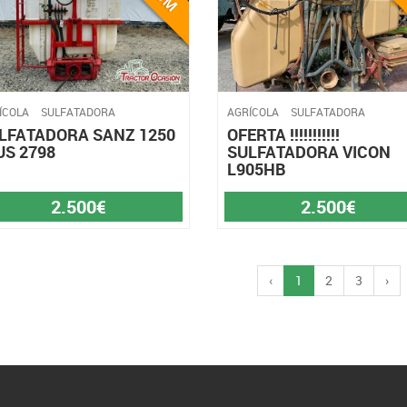
ÍCOLA
SULFATADORA
AGRÍCOLA
SULFATADORA
LFATADORA SANZ 1250
OFERTA !!!!!!!!!!!
 US 2798
SULFATADORA VICON
L905HB
2.500€
2.500€
‹
1
2
3
›