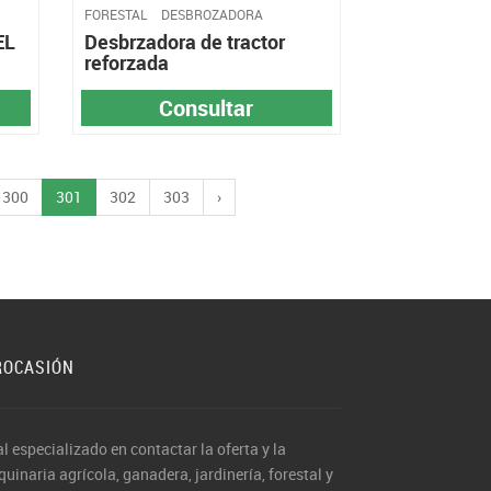
FORESTAL
DESBROZADORA
EL
Desbrzadora de tractor
reforzada
Consultar
300
301
302
303
›
ROCASIÓN
al especializado en contactar la oferta y la
inaria agrícola, ganadera, jardinería, forestal y