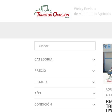
Web y Revista
de Maquinaria Agrícola
CATEGORÍA
PRECIO
ESTADO
AGR
AÑO
ARR
RE
CONDICIÓN
TR
LE