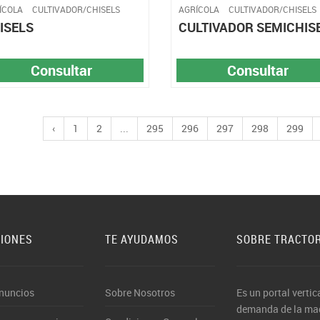
ÍCOLA
CULTIVADOR/CHISELS
AGRÍCOLA
CULTIVADOR/CHISELS
ISELS
CULTIVADOR SEMICHIS
Consultar
Consultar
‹
1
2
...
295
296
297
298
299
CIONES
TE AYUDAMOS
SOBRE TRACTO
nuncios
Sobre Nosotros
Es un portal vertic
demanda de la maqu