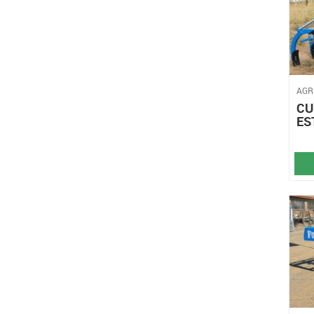
AGR
CU
ES