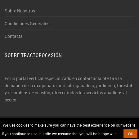
Sobre Nosotros
Condiciones Generales
Contacta
SOBRE TRACTOROCASIÓN
Es un portal vertical especializado en contactar la oferta y la
demanda de la maquinaria agrícola, ganadera, jardinería, forestal
y recambios de ocasión, ofrecer todos los servicios añadidos al
sector.
We use cookies to make sure you can have the best experience on our website.
© 2026 TractorOcasión. Todos los derechos reservados
If you continue to use this site we assume that you will be happy with it.
Ok