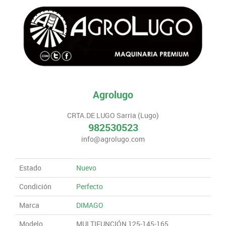
Agrolugo
CRTA.DE LUGO Sarria (Lugo)
982530523
info@agrolugo.com
Estado
Nuevo
Condición
Perfecto
Marca
DIMAGO
Modelo
MULTIFUNCIÓN 125-145-165