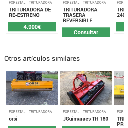
FORESTAL
TRITURADORA
FORESTAL
TRITURADORA
FORES
TRITURADORA DE
TRITURADORA
TRI
RE-ESTRENO
TRASERA
240-
REVERSIBLE
4.900€
Consultar
Otros artículos similares
FORESTAL
TRITURADORA
FORESTAL
TRITURADORA
FORES
orsi
JGuimaraes TH 180
TRI
PRA