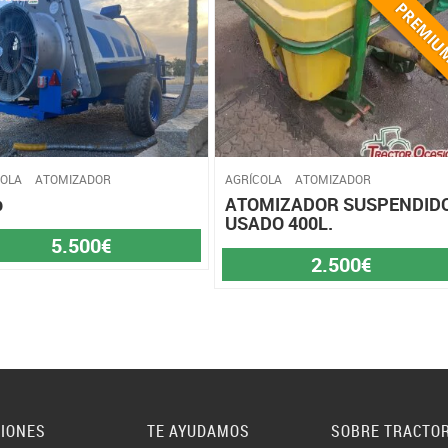
COLA
ATOMIZADOR
AGRÍCOLA
ATOMIZADOR
p
ATOMIZADOR SUSPENDID
USADO 400L.
5.500€
2.500€
CIONES
TE AYUDAMOS
SOBRE TRACTO