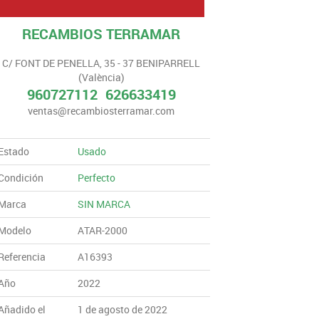
RECAMBIOS TERRAMAR
C/ FONT DE PENELLA, 35 - 37 BENIPARRELL
(València)
960727112
626633419
ventas@recambiosterramar.com
Estado
Usado
Condición
Perfecto
Marca
SIN MARCA
Modelo
ATAR-2000
Referencia
A16393
Año
2022
Añadido el
1 de agosto de 2022