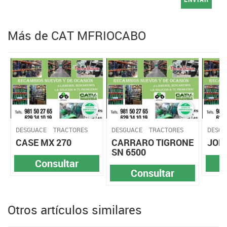
Más de CAT MFRIOCABO
DESGUACE
TRACTORES
DESGUACE
TRACTORES
DESGU
CASE MX 270
CARRARO TIGRONE
JOH
SN 6500
Consultar
Consultar
Otros artículos similares