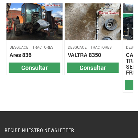
DESGUACE
TRACTORES
DESGUACE
TRACTORES
DESGU
Ares 836
VALTRA 8350
CAB
TRA
SERI
Consultar
Consultar
FRU
RECIBE NUESTRO NEWSLETTER