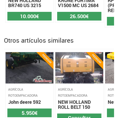
NEW HOLLAND
KRONE FORTIMA
RP1
BR740 US 3215
V1500 MC US 2684
(PR
REP
10.000€
26.500€
Otros artículos similares
AGRÍCOLA
AGRÍCOLA
AGRÍC
ROTOEMPACADORA
ROTOEMPACADORA
ROTO
John deere 592
NEW HOLLAND
New 
ROLL BELT 150
5.950€
Consultar