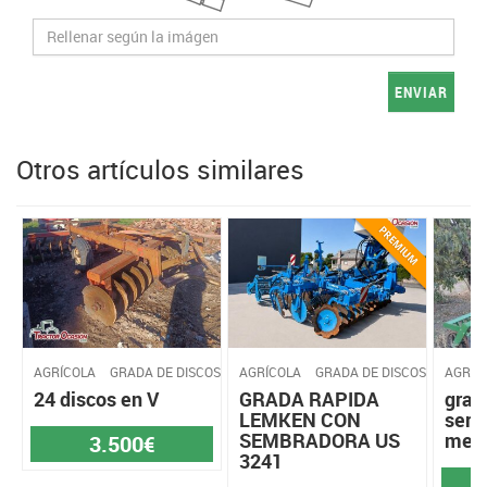
ENVIAR
Otros artículos similares
AGRÍCOLA
GRADA DE DISCOS
AGRÍCOLA
GRADA DE DISCOS
AGRÍC
24 discos en V
GRADA RAPIDA
grad
LEMKEN CON
serie
SEMBRADORA US
metr
3.500€
3241