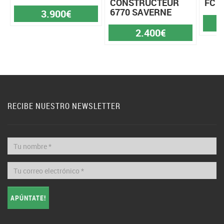
CONSTRUCTEUR
FC 3
6770 SAVERNE
3.900€
2.400€
RECIBE NUESTRO NEWSLETTER
APÚNTATE!