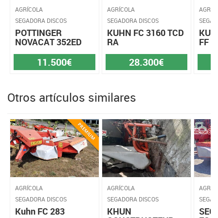
AGRÍCOLA
AGRÍCOLA
AGRÍC
SEGADORA DISCOS
SEGADORA DISCOS
SEGAD
POTTINGER
KUHN FC 3160 TCD
KUHN
NOVACAT 352ED
RA
FF
11.500€
28.300€
Otros artículos similares
AGRÍCOLA
AGRÍCOLA
AGRÍC
SEGADORA DISCOS
SEGADORA DISCOS
SEGAD
Kuhn FC 283
KHUN
SEG