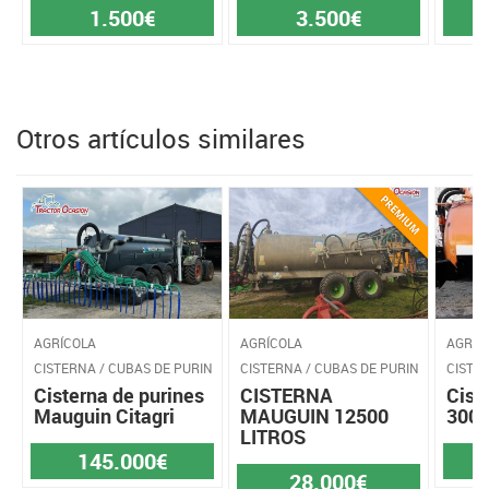
1.500€
3.500€
Otros artículos similares
AGRÍCOLA
AGRÍCOLA
AGRÍC
CISTERNA / CUBAS DE PURIN
CISTERNA / CUBAS DE PURIN
CISTE
Cisterna de purines
CISTERNA
Cist
Mauguin Citagri
MAUGUIN 12500
300
LITROS
145.000€
28.000€