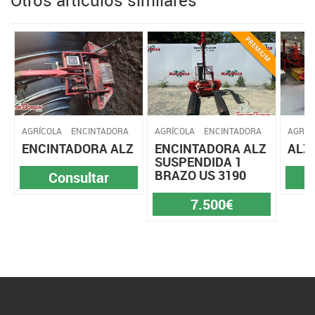
AGRÍCOLA
ENCINTADORA
AGRÍCOLA
ENCINTADORA
AGRÍC
ENCINTADORA ALZ
ENCINTADORA ALZ
ALZ 
SUSPENDIDA 1
BRAZO US 3190
Consultar
7.500€