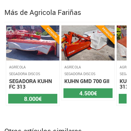
Más de Agricola Fariñas
AGRÍCOLA
AGRÍCOLA
AGRÍC
SEGADORA DISCOS
SEGADORA DISCOS
SEGAD
SEGADORA KUHN
KUHN GMD 700 GII
KUH
FC 313
313
4.500€
8.000€
Otros artículos similares