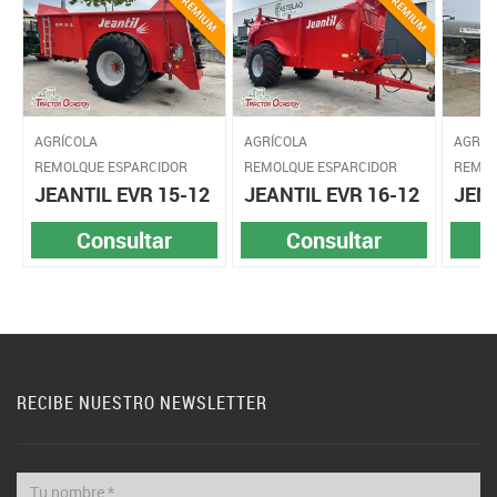
AGRÍCOLA
AGRÍCOLA
AGRÍC
REMOLQUE ESPARCIDOR
REMOLQUE ESPARCIDOR
REMOL
JEANTIL EVR 15-12
JEANTIL EVR 16-12
JENA
Consultar
Consultar
RECIBE NUESTRO NEWSLETTER