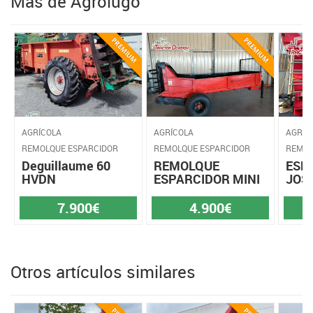
Más de Agrolugo
AGRÍCOLA
AGRÍCOLA
AGRÍC
REMOLQUE ESPARCIDOR
REMOLQUE ESPARCIDOR
REMOL
Deguillaume 60
REMOLQUE
ESP
HVDN
ESPARCIDOR MINI
JOS
7.900€
4.900€
Otros artículos similares