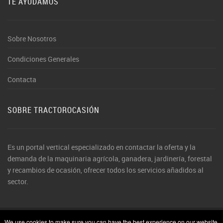
TE AYUDAMOS
Sobre Nosotros
Condiciones Generales
Contacta
SOBRE TRACTOROCASIÓN
Es un portal vertical especializado en contactar la oferta y la
demanda de la maquinaria agrícola, ganadera, jardinería, forestal
y recambios de ocasión, ofrecer todos los servicios añadidos al
sector.
We use cookies to make sure you can have the best experience on our website.
© 2026 TractorOcasión. Todos los derechos reservados