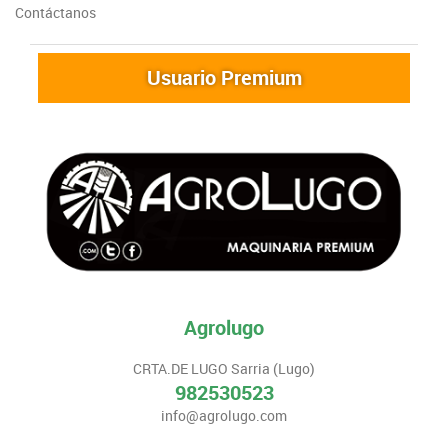
Contáctanos
Usuario Premium
Agrolugo
CRTA.DE LUGO Sarria (Lugo)
982530523
info@agrolugo.com