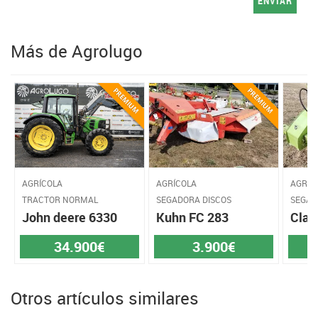
ENVIAR
Más de Agrolugo
AGRÍCOLA
AGRÍCOLA
AGRÍC
TRACTOR NORMAL
SEGADORA DISCOS
SEGAD
John deere 6330
Kuhn FC 283
Claa
34.900€
3.900€
Otros artículos similares