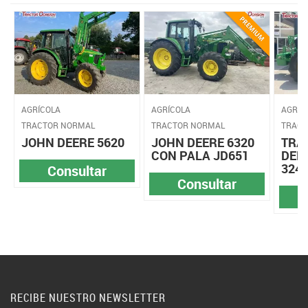
AGRÍCOLA
AGRÍCOLA
AGRÍC
TRACTOR NORMAL
TRACTOR NORMAL
TRACT
JOHN DEERE 5620
JOHN DEERE 6320
TRA
CON PALA JD651
DEE
324
Consultar
Consultar
RECIBE NUESTRO NEWSLETTER