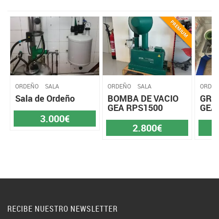
ORDEÑO
SALA
ORDEÑO
SALA
ORDE
Sala de Ordeño
BOMBA DE VACIO
GRU
GEA RPS1500
GEA
3.000€
2.800€
RECIBE NUESTRO NEWSLETTER