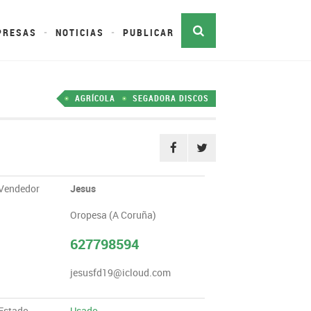
PRESAS
NOTICIAS
PUBLICAR
AGRÍCOLA
SEGADORA DISCOS
Vendedor
Jesus
Oropesa (A Coruña)
627798594
jesusfd19@icloud.com
Estado
Usado