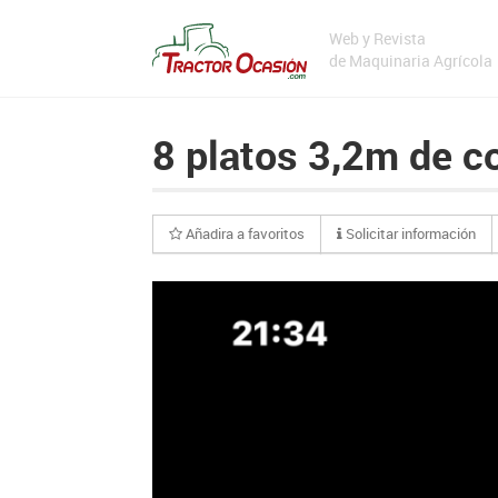
Web y Revista
de Maquinaria Agrícola
8 platos 3,2m de c
Añadira a favoritos
Solicitar información