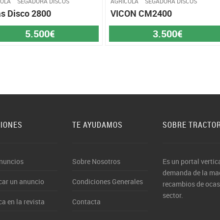
COLA
SEGADORA DISCOS
AGRÍCOLA
SEGADORA DISCOS
s Disco 2800
VICON CM2400
5.500€
3.500€
CIONES
TE AYUDAMOS
SOBRE TRACTO
nuncios
Sobre Nosotros
Es un portal vertic
demanda de la maqu
car un anuncio
Condiciones Generales
recambios de ocasi
sector.
ca en la revista
Contacta