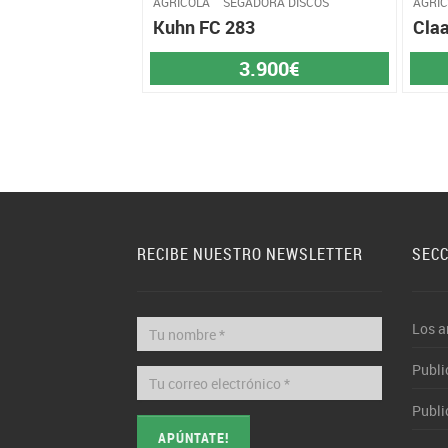
AGRÍCOLA
SEGADORA DISCOS
AGRÍ
Kuhn FC 283
Claa
3.900€
RECIBE NUESTRO NEWSLETTER
SEC
Los a
Publi
Publi
APÚNTATE!