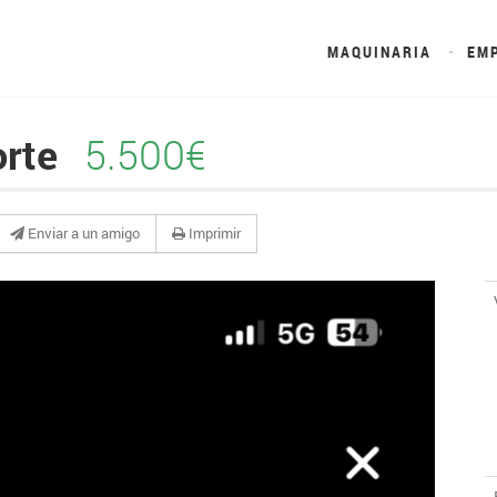
MAQUINARIA
EM
orte
5.500€
Enviar a un amigo
Imprimir