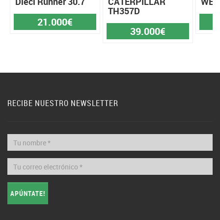
Dieci Runner 30.7
CATERPILLAR
WEI
TH357D
21.000€
39.000€
RECIBE NUESTRO NEWSLETTER
APÚNTATE!