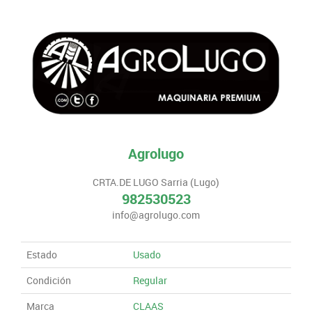
Agrolugo
CRTA.DE LUGO Sarria (Lugo)
982530523
info@agrolugo.com
Estado
Usado
Condición
Regular
Marca
CLAAS