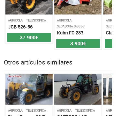
AGRÍCOLA
TELESCÓPICA
AGRÍCOLA
AGRÍC
JCB 526-56
SEGADORA DISCOS
SEGAD
Kuhn FC 283
Claa
37.900€
3.900€
Otros artículos similares
AGRÍCOLA
TELESCÓPICA
AGRÍCOLA
TELESCÓPICA
AGRÍC