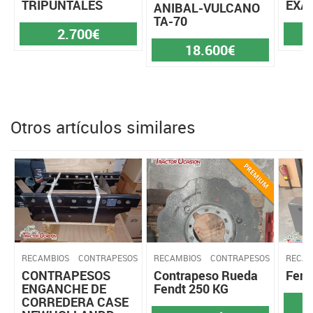
TRIPUNTALES
EXA
ANIBAL-VULCANO
TA-70
2.700€
18.600€
Otros artículos similares
RECAMBIOS
CONTRAPESOS
RECAMBIOS
CONTRAPESOS
RECAM
CONTRAPESOS
Contrapeso Rueda
Fend
ENGANCHE DE
Fendt 250 KG
CORREDERA CASE