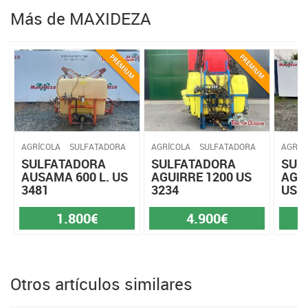
Más de MAXIDEZA
AGRÍCOLA
SULFATADORA
AGRÍCOLA
SULFATADORA
AGRÍC
SULFATADORA
SULFATADORA
SUL
AUSAMA 600 L. US
AGUIRRE 1200 US
AGUI
3481
3234
US 3
1.800€
4.900€
Otros artículos similares