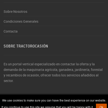
Sobre Nosotros
Condiciones Generales
Contacta
SOBRE TRACTOROCASIÓN
Es un portal vertical especializado en contactar la oferta y la
demanda de la maquinaria agrícola, ganadera, jardinería, forestal
y recambios de ocasión, ofrecer todos los servicios añadidos al
sector.
We use cookies to make sure you can have the best experience on our website.
© 2026 TractorOcasión. Todos los derechos reservados
If you continue to use this site we assume that you will be happy with it.
Ok