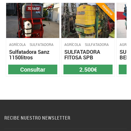
AGRÍCOLA
SULFATADORA
AGRÍCOLA
SULFATADORA
AGRÍC
Sulfatadora Sanz
SULFATADORA
SUL
1150litros
FITOSA SPB
BER
Consultar
2.500€
RECIBE NUESTRO NEWSLETTER