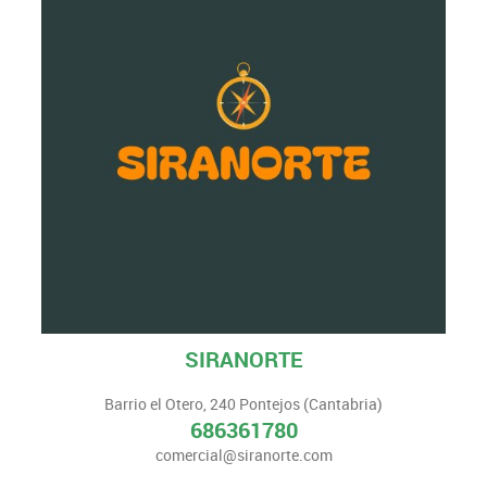
SIRANORTE
Barrio el Otero, 240 Pontejos (Cantabria)
686361780
comercial@siranorte.com