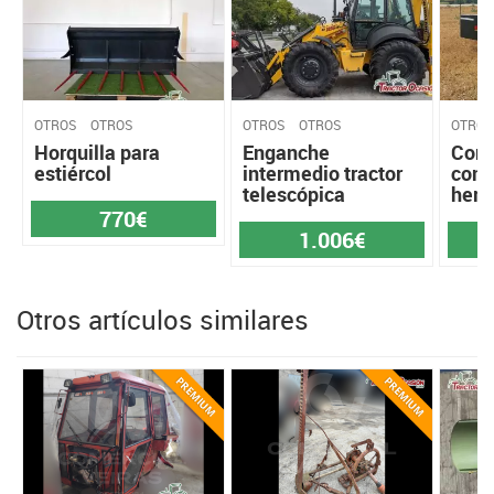
OTROS
OTROS
OTROS
OTROS
OTROS
Horquilla para
Enganche
Cont
estiércol
intermedio tractor
con 
telescópica
herr
770€
1.006€
Otros artículos similares