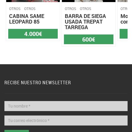
OTROS
OTROS
OTROS
OTROS
OTROS
CABINA SAME
BARRA DE SIEGA
Moli
LEOPARD 85
USADA TREPAT
con 
TARREGA
4.000€
600€
RECIBE NUESTRO NEWSLETTER