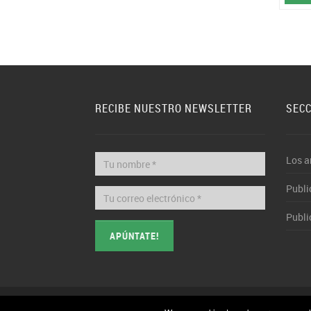
RECIBE NUESTRO NEWSLETTER
SEC
Los a
Publi
Publi
APÚNTATE!
© 2026 TractorOcasión. Todos los derechos reservados