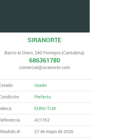
SIRANORTE
Barrio el Otero, 240 Pontejos (Cantabria)
686361780
comercial@siranorte.com
Estado
Usado
Condición
Perfecto
Marca
EURO-TLM
Referencia
A21352
Añadido el
27 de mayo de 2026