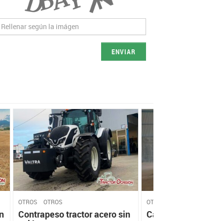
ENVIAR
OTROS
OTROS
OTROS
OTROS
n
Contrapeso tractor acero sin
Cazo cereal para t