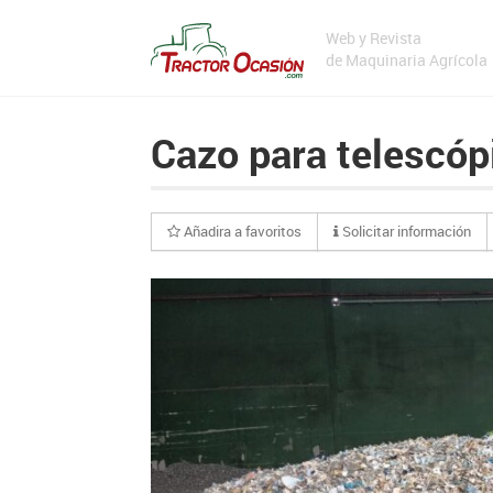
Web y Revista
de Maquinaria Agrícola
Cazo para telescó
Añadira a favoritos
Solicitar información