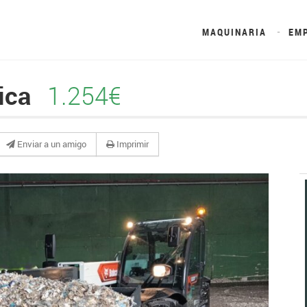
MAQUINARIA
EM
pica
1.254€
Enviar a un amigo
Imprimir