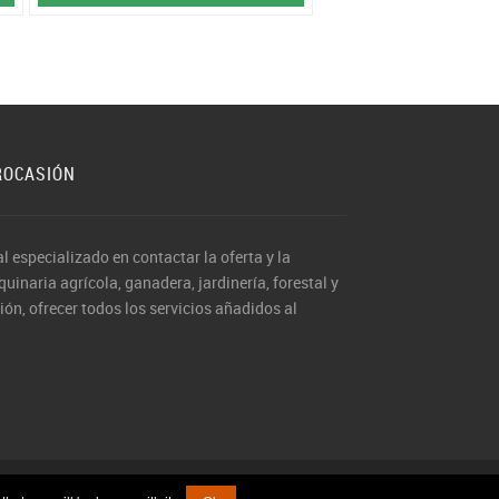
ROCASIÓN
al especializado en contactar la oferta y la
inaria agrícola, ganadera, jardinería, forestal y
ón, ofrecer todos los servicios añadidos al