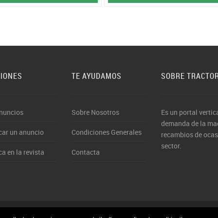
CIONES
TE AYUDAMOS
SOBRE TRACTO
nuncios
Sobre Nosotros
Es un portal vertic
demanda de la maqu
car un anuncio
Condiciones Generales
recambios de ocasi
sector.
ca en la revista
Contacta