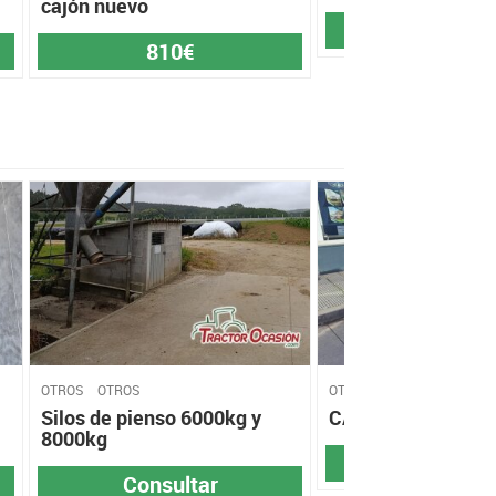
cajón nuevo
525€
810€
OTROS
OTROS
OTROS
OTROS
Silos de pienso 6000kg y
CAZO CEREAL
8000kg
2.500€
Consultar