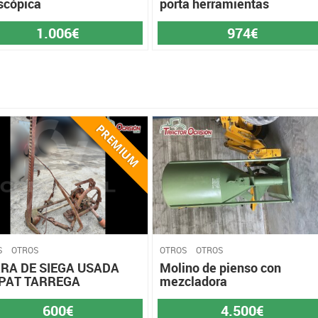
scópica
porta herramientas
1.006€
974€
S
OTROS
OTROS
OTROS
RA DE SIEGA USADA
Molino de pienso con
PAT TARREGA
mezcladora
600€
4.500€