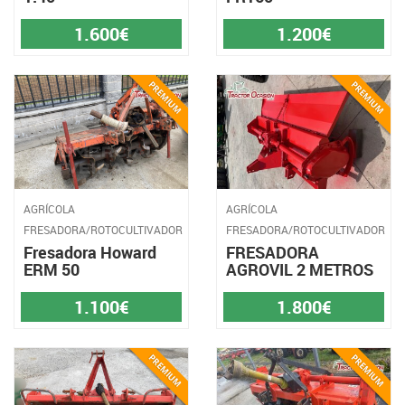
1.600€
1.200€
AGRÍCOLA
AGRÍCOLA
FRESADORA/ROTOCULTIVADOR
FRESADORA/ROTOCULTIVADOR
Fresadora Howard
FRESADORA
ERM 50
AGROVIL 2 METROS
1.100€
1.800€