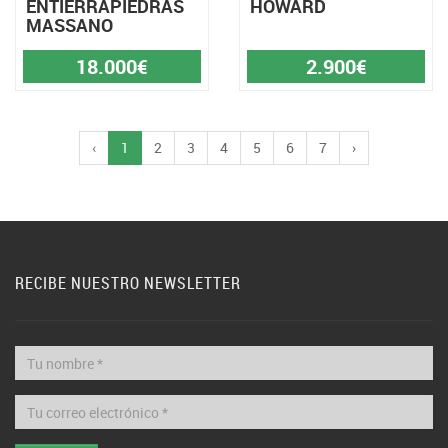
ENTIERRAPIEDRAS
HOWARD
MASSANO
18.000€
2.900€
‹
1
2
3
4
5
6
7
›
RECIBE NUESTRO NEWSLETTER