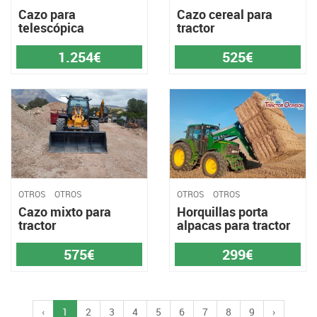
Cazo para
Cazo cereal para
telescópica
tractor
1.254€
525€
OTROS
OTROS
OTROS
OTROS
Cazo mixto para
Horquillas porta
tractor
alpacas para tractor
575€
299€
‹
1
2
3
4
5
6
7
8
9
›