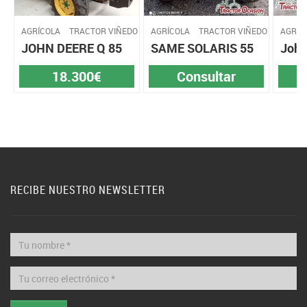
AGRÍCOLA
TRACTOR VIÑEDO
AGRÍCOLA
TRACTOR VIÑEDO
AGRÍC
JOHN DEERE Q 85
SAME SOLARIS 55
John
18.300€
Consultar
RECIBE NUESTRO NEWSLETTER