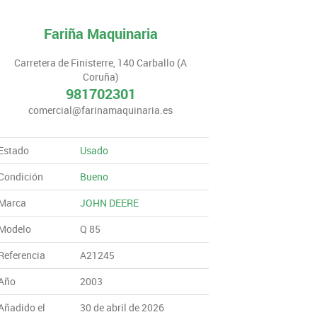
Fariña Maquinaria
Carretera de Finisterre, 140 Carballo (A
Coruña)
981702301
comercial@farinamaquinaria.es
Estado
Usado
Condición
Bueno
Marca
JOHN DEERE
Modelo
Q 85
Referencia
A21245
Año
2003
Añadido el
30 de abril de 2026