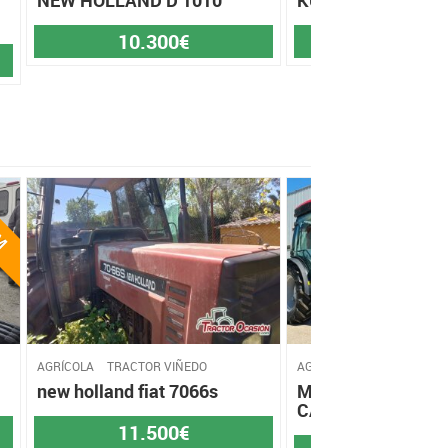
10.300€
4.100€
AGRÍCOLA
TRACTOR VIÑEDO
AGRÍCOLA
TRACTOR VIÑ
new holland fiat 7066s
McCORMICK X2.3
CABINA
11.500€