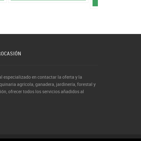
25.950
ROCASIÓN
al especializado en contactar la oferta y la
inaria agrícola, ganadera, jardinería, forestal y
ón, ofrecer todos los servicios añadidos al