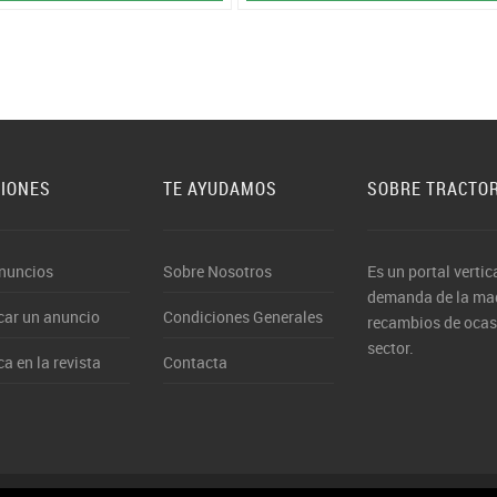
CIONES
TE AYUDAMOS
SOBRE TRACTO
nuncios
Sobre Nosotros
Es un portal vertic
demanda de la maqu
car un anuncio
Condiciones Generales
recambios de ocasi
sector.
ca en la revista
Contacta